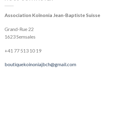
Association Koïnonia Jean-Baptiste Suisse
Grand-Rue 22
1623 Semsales
+41 77 513‬‬‬ 10‬‬‬ 19‬‬‬
boutiquekoinoniajbch@gmail.com