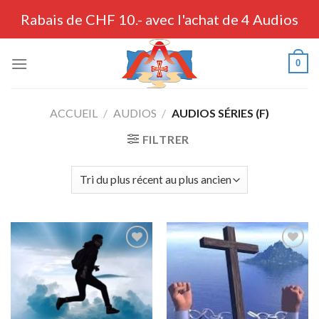
Skip
Rabais de CHF 10.- avec l'achat de 4 Audios
to
content
0
ACCUEIL
/
AUDIOS
/
AUDIOS SÉRIES (F)
FILTRER
Ajouter
Ajouter
à la liste
à la liste
de
de
souhaits
souhaits