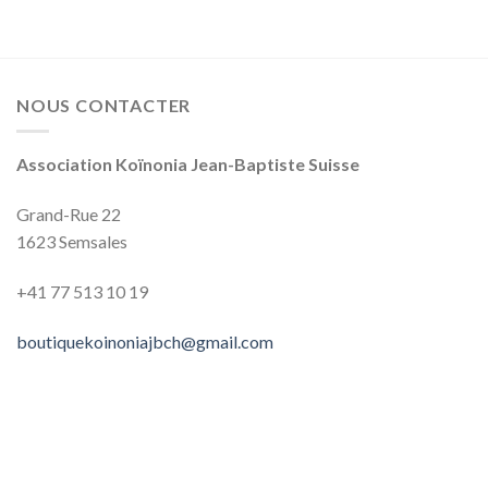
NOUS CONTACTER
Association Koïnonia Jean-Baptiste Suisse
Grand-Rue 22
1623 Semsales
+41 77 513‬‬‬ 10‬‬‬ 19‬‬‬
boutiquekoinoniajbch@gmail.com