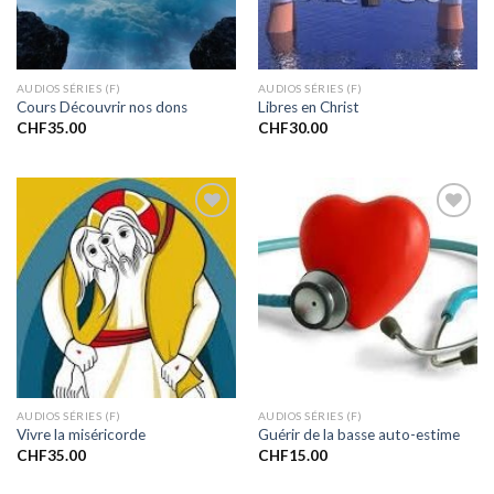
AUDIOS SÉRIES (F)
AUDIOS SÉRIES (F)
Cours Découvrir nos dons
Libres en Christ
CHF
35.00
CHF
30.00
Ajouter
Ajouter
à la liste
à la liste
de
de
souhaits
souhaits
AUDIOS SÉRIES (F)
AUDIOS SÉRIES (F)
Vivre la miséricorde
Guérir de la basse auto-estime
CHF
35.00
CHF
15.00