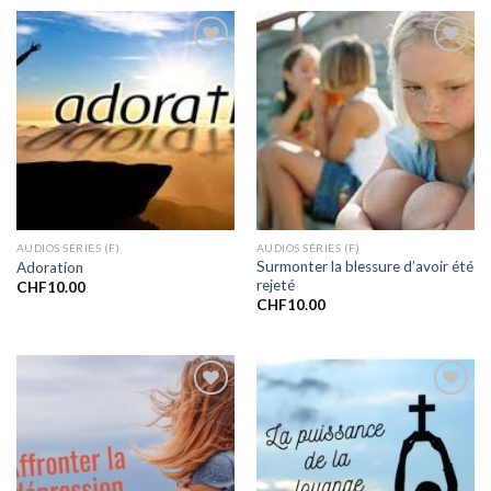
Ajouter
Ajouter
à la liste
à la liste
de
de
souhaits
souhaits
AUDIOS SÉRIES (F)
AUDIOS SÉRIES (F)
Surmonter la blessure d’avoir été
Adoration
rejeté
CHF
10.00
CHF
10.00
Ajouter
Ajouter
à la liste
à la liste
de
de
souhaits
souhaits