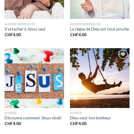
AUDIOS SIMPLES (F)
AUDIOS SIMPLES (F)
S’attacher à Jésus seul
Le règne de Dieu est tout proche
CHF
4.00
CHF
4.00
Ajouter
Ajouter
à la liste
à la liste
de
de
souhaits
souhaits
AUDIOS
AUDIOS
Découvre comment Jésus vivait
Dieu veut ton bonheur
CHF
4.00
CHF
4.00