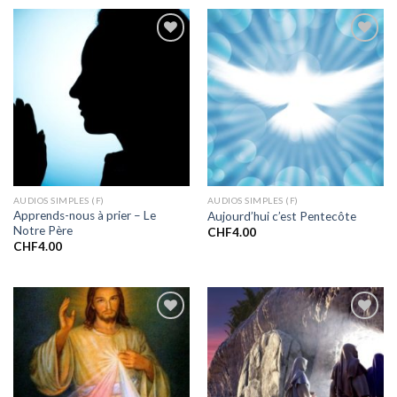
Ajouter
Ajouter
à la liste
à la liste
de
de
souhaits
souhaits
AUDIOS SIMPLES (F)
AUDIOS SIMPLES (F)
Apprends-nous à prier – Le
Aujourd’hui c’est Pentecôte
Notre Père
CHF
4.00
CHF
4.00
Ajouter
Ajouter
à la liste
à la liste
de
de
souhaits
souhaits