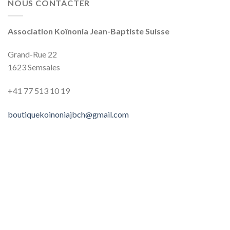
NOUS CONTACTER
Association Koïnonia Jean-Baptiste Suisse
Grand-Rue 22
1623 Semsales
+41 77 513‬‬‬ 10‬‬‬ 19‬‬‬
boutiquekoinoniajbch@gmail.com