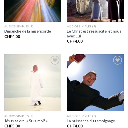
AUDIOS SIMPLES (F)
AUDIOS SIMPLES (F)
Le Christ est ressuscité, et nous
Dimanche de la miséricorde
avec Lui
CHF
4.00
CHF
4.00
Ajouter
Ajouter
à la liste
à la liste
de
de
souhaits
souhaits
AUDIOS SIMPLES (F)
AUDIOS SIMPLES (F)
Jésus te dit- « Suis-moi! »
La puissance du témoignage
CHF
5.00
CHF
4.00