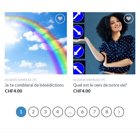
Ajouter
Ajouter
à la liste
à la liste
de
de
souhaits
souhaits
AUDIOS SIMPLES (F)
AUDIOS SIMPLES (F)
Je te comblerai de bénédictions
Quel est le sens de notre vie?
CHF
4.00
CHF
4.00
1
2
3
4
…
6
7
8