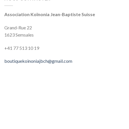
Association Koïnonia Jean-Baptiste Suisse
Grand-Rue 22
1623 Semsales
+41 77 513‬‬‬ 10‬‬‬ 19‬‬‬
boutiquekoinoniajbch@gmail.com