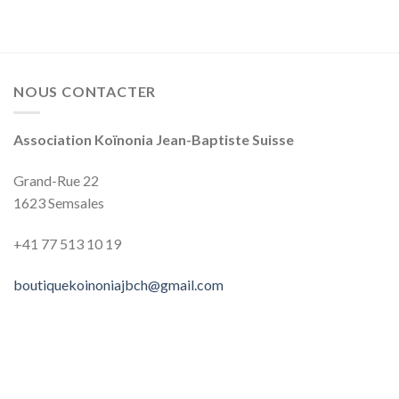
NOUS CONTACTER
Association Koïnonia Jean-Baptiste Suisse
Grand-Rue 22
1623 Semsales
+41 77 513‬‬‬ 10‬‬‬ 19‬‬‬
boutiquekoinoniajbch@gmail.com