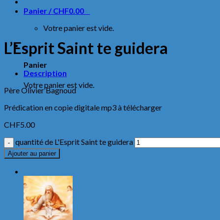
Panier /
CHF
0.00
0
Votre panier est vide.
L’Esprit Saint te guidera
0
Panier
Description
Votre panier est vide.
Père Olivier Bagnoud
Prédication en copie digitale mp3 à télécharger
CHF
5.00
quantité de L'Esprit Saint te guidera
Ajouter au panier