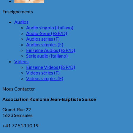
Enseignements
Audios
Audio singolo (Italiano)
Audio-Serie (ESP/D)
Audios séries (F)
Audios simples (F)
Einzelne Audios (ESP/D)
Serie audio (Italiano)
Videos
Einzelne Videos (ESP/D)
Videos séries (F)
Videos simples (F)
Nous Contacter
Association Koïnonia Jean-Baptiste Suisse
Grand-Rue 22
1623 Semsales
+41 77 513‬‬‬ 10‬‬‬ 19‬‬‬