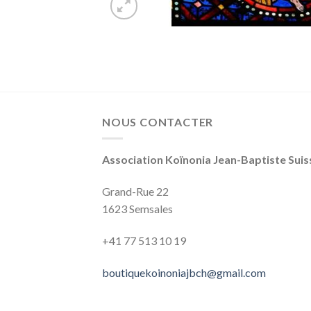
NOUS CONTACTER
Association Koïnonia Jean-Baptiste Sui
Grand-Rue 22
1623 Semsales
+41 77 513‬‬‬ 10‬‬‬ 19‬‬‬
boutiquekoinoniajbch@gmail.com