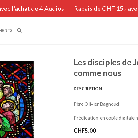
vec l'achat de 4 Audios
Rabais de CHF 15.- ave
MENTS
Les disciples de
comme nous
Ajouter
à la liste
DESCRIPTION
de
souhaits
Père Olivier Bagnoud
Prédication
en copie digitale 
CHF
5.00