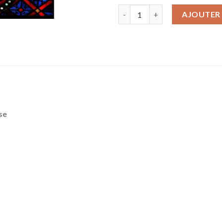
quantité de Les disciples de 
AJOUTER 
sse