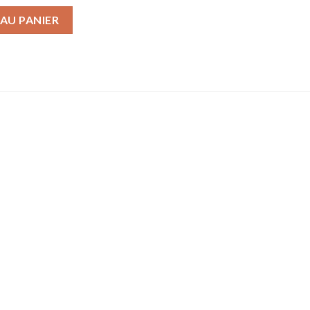
Jésus des gens normaux comme nous
AU PANIER