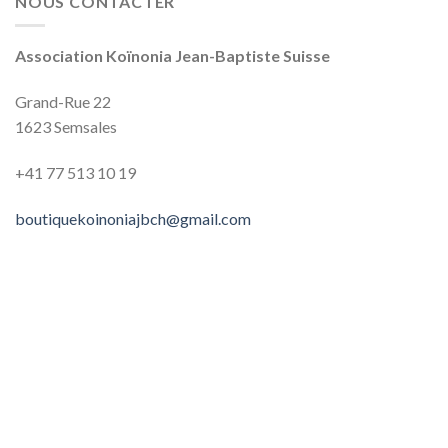
NOUS CONTACTER
Association Koïnonia Jean-Baptiste Suisse
Grand-Rue 22
1623 Semsales
+41 77 513‬‬‬ 10‬‬‬ 19‬‬‬
boutiquekoinoniajbch@gmail.com