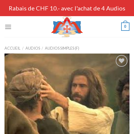
Skip
Rabais de CHF 10.- avec l'achat de 4 Audios
to
content
0
ACCUEIL
/
AUDIOS
/
AUDIOS SIMPLES (F)
Ajouter
à la liste
de
souhaits