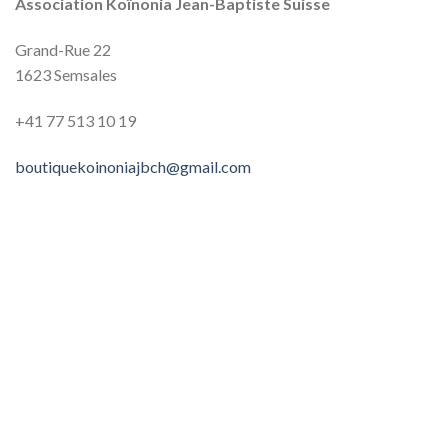
Association Koïnonia Jean-Baptiste Suisse
Grand-Rue 22
1623 Semsales
+41 77 513‬‬‬ 10‬‬‬ 19‬‬‬
boutiquekoinoniajbch@gmail.com