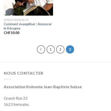
VIDEOS SIMPLES (F)
Comment évangéliser : Annoncer
le Kérygme
CHF
10.00
1
2
3
NOUS CONTACTER
Association Koïnonia Jean-Baptiste Suisse
Grand-Rue 22
1623 Semsales