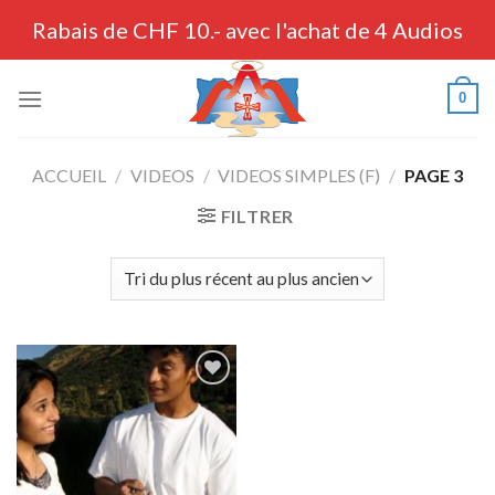
Skip
Rabais de CHF 10.- avec l'achat de 4 Audios
to
content
0
ACCUEIL
/
VIDEOS
/
VIDEOS SIMPLES (F)
/
PAGE 3
FILTRER
Ajouter
à la liste
de
souhaits